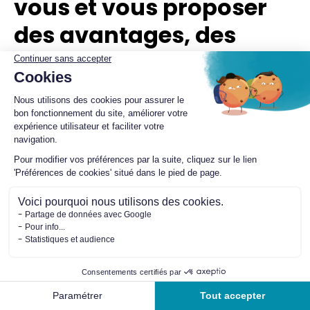
vous et vous proposer
des avantages, des
offres et des contenus
adaptés
Pourquoi utilisons-
Base légale
Durée de
nous vos données
conservation
maximum
Communications
Exécution
Durée de la
liées à vos achats
contractuelle.
relation
et réservations
commerciale
Confirmations,
rappels,
informations de
service, mises à jour
Horaires
Tarifs
Réserver
Activités
Planning
CGV.