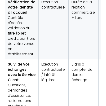
Vérification de
Exécution
Durée de la
Ét
votre identité
contractuelle.
relation
d
à l'accueil
commerciale
ra
Contrôle
+ 1 an.
ou
d'accès,
ét
validation du
vis
titre (billet,
crédit, bon) lors
de votre venue
en
établissement.
Suivi de vos
Exécution
3 ans à
Ré
échanges
contractuelle
compter du
ét
avec le Service
/ Intérêt
dernier
co
Client
légitime.
échange.
Questions,
demandes
d'assistance,
réclamations
auprès de