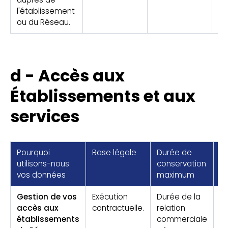
l'établissement
ou du Réseau.
d - Accès aux
Établissements et aux
services
Pourquoi
Base légale
Durée de
R
utilisons-nous
conservation
du
vos données
maximum
Gestion de vos
Exécution
Durée de la
R
accès aux
contractuelle.
relation
é
établissements
commerciale
(g