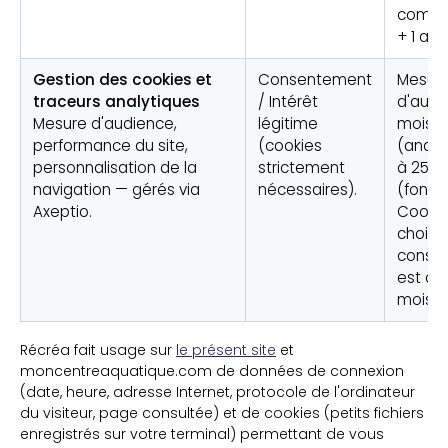
comme
+ 1 an.
Gestion des cookies et
Consentement
Mesur
traceurs analytiques
/ Intérêt
d'audie
Mesure d'audience,
légitime
mois
performance du site,
(cookies
(analy
personnalisation de la
strictement
à 25 m
navigation — gérés via
nécessaires).
(foncti
Axeptio.
Cookie
choix 
conse
est co
mois.
Récréa fait usage sur
le présent site
et
moncentreaquatique.com de données de connexion
(date, heure, adresse Internet, protocole de l'ordinateur
du visiteur, page consultée) et de cookies (petits fichiers
enregistrés sur votre terminal) permettant de vous