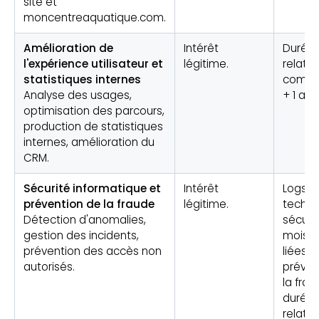
site et
moncentreaquatique.com.
Amélioration de
Intérêt
Durée 
l'expérience utilisateur et
légitime.
relatio
statistiques internes
comme
Analyse des usages,
+ 1 an.
optimisation des parcours,
production de statistiques
internes, amélioration du
CRM.
Sécurité informatique et
Intérêt
Logs
prévention de la fraude
légitime.
techni
Détection d'anomalies,
sécurit
gestion des incidents,
mois. 
prévention des accès non
liées à
autorisés.
préven
la frau
durée 
relatio