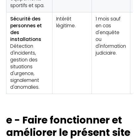
sportifs et spa.
Sécurité des
Intérêt
1 mois sauf
R
personnes et
légitime.
en cas
é
des
d'enquête
c
installations
ou
Détection
d'information
d'incidents,
judiciaire.
gestion des
situations
d'urgence,
signalement
d'anomalies.
e - Faire fonctionner et
améliorer le présent site