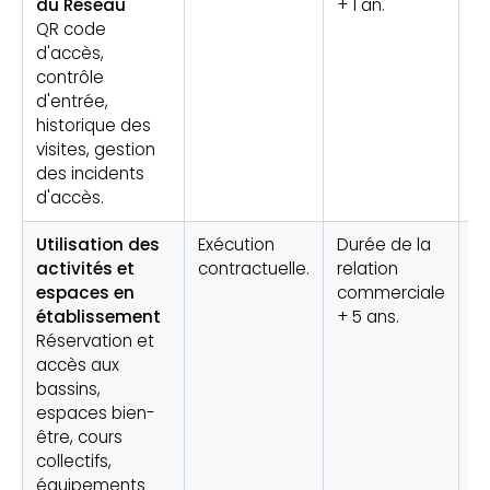
du Réseau
+ 1 an.
de
QR code
d'accès,
contrôle
d'entrée,
historique des
visites, gestion
des incidents
d'accès.
Utilisation des
Exécution
Durée de la
R
activités et
contractuelle.
relation
é
espaces en
commerciale
(g
établissement
+ 5 ans.
de
Réservation et
accès aux
bassins,
espaces bien-
être, cours
collectifs,
équipements