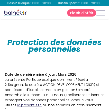
Bassin Ludique
:
10:00 - 20:00
|
Bassin Sportif
:
10:00 - 20:00
|
Bien
Plaisir d'offrir
Protection des données
personnelles
Date de dernière mise à jour : Mars 2026
La présente Politique explique comment Récréa
(désignant la société ACTION DÉVELOPPEMENT LOISIR) et
son réseau d'établissements en gestion (ci-après
ensemble le « Réseau » ou « nous ») collectent, utilisent et
protègent vos données personnelles lorsque vous
utilisez
le présent site
ou nos services en établissement