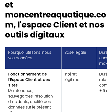
et
moncentreaquatique.co
m, l'espace Client et nos
outils digitaux
Pourquoi utilisons-nous
Base légale
Durée
vos données
conser
maxi
Fonctionnement de
Intérêt
Durée 
l'Espace Client et des
légitime.
relatio
sites
comme
Maintenance,
+ 5 ans
sauvegardes, résolution
d'incidents, qualité des
données sur le présent