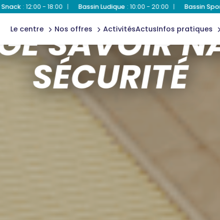
ecole de
 Ludique
:
10:00 - 20:00
|
Bassin Sportif
:
10:00 - 20:00
|
Bien-Être
extérieur
natation
accès &
ACTIVITÉ BASIQUE
contact
GE SAVOIR N
spa & bien-
massage
le centre
nos offres
activités
actus
infos pratiques
être
express
règles
SÉCURITÉ