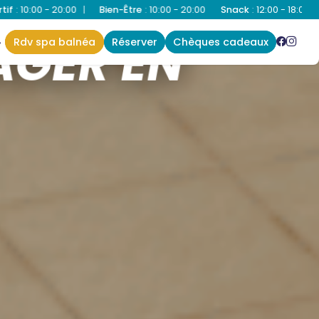
:
10:00 - 20:00
Snack
:
12:00 - 18:00
|
Bassin Ludique
:
10:00 - 20:0
AGER EN
rdv spa balnéa
réserver
chèques cadeaux